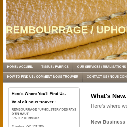
REMBOURRAGE / UPHOL
HOME / ACCUEIL
TISSUS / FABRICS
OUR SERVICES / RÉALISATIONS
HOW TO FIND US / COMMENT NOUS TROUVER
CONTACT US / NOUS CO
Here's Where You'll Find Us:
What's New..
Voici oû nous trouver :
Here's where we
REMBOURRAGE / UPHOLSTERY DES PAYS
D'EN HAUT
3250 Ch d'Entrelacs
New Business
Entrelacs, QC J0T 2E0